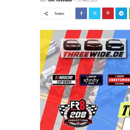
Von
Tom Threewide
-
15. März 2023
Teilen