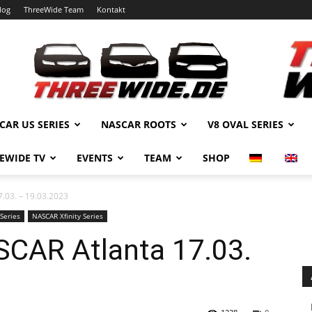
log
ThreeWide Team
Kontakt
CAR US SERIES
NASCAR ROOTS
V8 OVAL SERIES
EWIDE TV
EVENTS
TEAM
SHOP
.03. – 19.03.2023
Series
NASCAR Xfinity Series
CAR Atlanta 17.03.