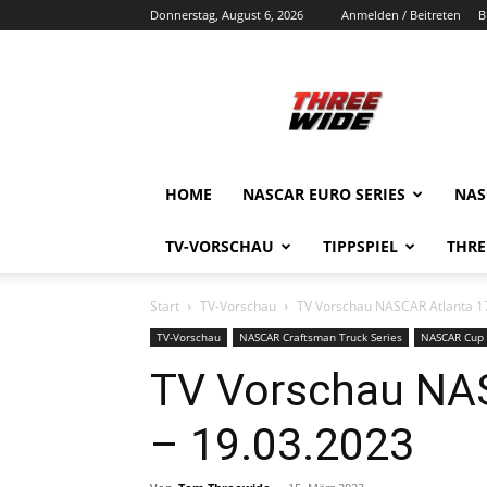
Donnerstag, August 6, 2026
Anmelden / Beitreten
B
ThreeWide.de
HOME
NASCAR EURO SERIES
NAS
TV-VORSCHAU
TIPPSPIEL
THRE
Start
TV-Vorschau
TV Vorschau NASCAR Atlanta 17
TV-Vorschau
NASCAR Craftsman Truck Series
NASCAR Cup 
TV Vorschau NAS
– 19.03.2023