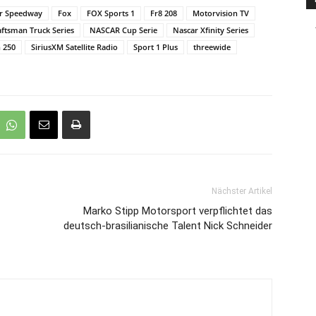
or Speedway
Fox
FOX Sports 1
Fr8 208
Motorvision TV
ftsman Truck Series
NASCAR Cup Serie
Nascar Xfinity Series
 250
SiriusXM Satellite Radio
Sport 1 Plus
threewide
Nächster Artikel
Marko Stipp Motorsport verpflichtet das
deutsch-brasilianische Talent Nick Schneider