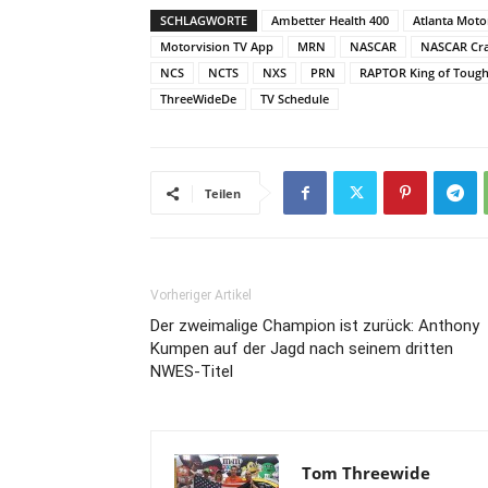
SCHLAGWORTE
Ambetter Health 400
Atlanta Mot
Motorvision TV App
MRN
NASCAR
NASCAR Cra
NCS
NCTS
NXS
PRN
RAPTOR King of Tough
ThreeWideDe
TV Schedule
Teilen
Vorheriger Artikel
Der zweimalige Champion ist zurück: Anthony
Kumpen auf der Jagd nach seinem dritten
NWES-Titel
Tom Threewide