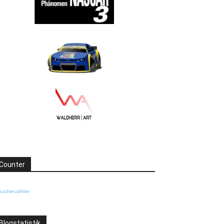
Counter
sucherzähler
Blogstatistik