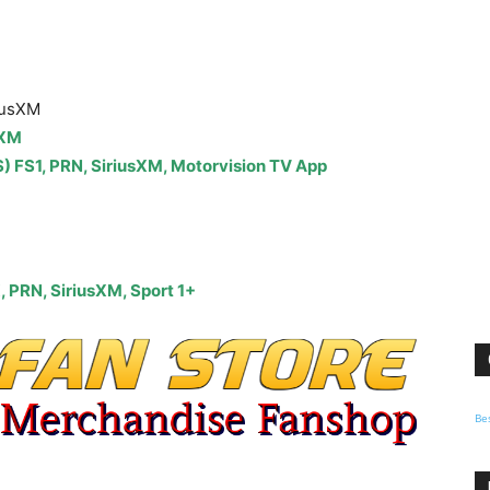
riusXM
sXM
 FS1, PRN, SiriusXM, Motorvision TV App
 PRN, SiriusXM, Sport 1+
Be