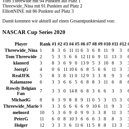
Tom Threewide mit 94 Punkten auf Platz 1
Threewide_Nina mit 91 Punkten auf Platz 2
ElliottNINE mit 86 Punkten auf Platz 3
Damit kommen wir aktuell auf einen Gesamtpunktestand von:
NASCAR Cup Series 2020
Player
Rank
#1
#2
#3
#4
#5
#6
#7
#8
#9
#10
#11
#12
Threewide_Nina
1
8
3
6
11
11
6
3
6
8
11
9
3
Tom Threewide
2
5
3
3
6
6
12
11
6
9
11
13
3
klanord
3
8
3
6
9
0
13
9
5
3
10
8
3
JoergG
4
0
6
11
10
6
6
8
5
6
6
11
3
RealJFK
5
8
3
8
11
0
12
9
3
3
8
9
3
Kalamazoo
6
3
3
6
6
5
6
8
8
3
11
6
8
Rowdy Belgian
7
3
3
0
14
8
6
8
3
6
6
3
3
Fan
MichaelG
8
0
3
9
8
8
9
11
0
5
3
15
3
Threewide_Mario
9
3
3
6
6
6
6
9
10
6
11
9
3
melnord
10
5
3
6
9
0
9
9
3
3
8
11
3
PeterG
11
6
0
8
10
3
6
6
6
3
8
8
3
Holger
12
3
3
3
6
11
6
11
5
8
8
13
3