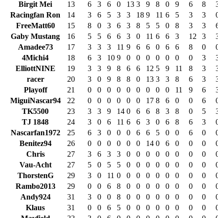
Birgit Mei
13
6
3
6
0
13
3
9
8
0
9
6
8
Racingfan Ron
14
3
6
5
3
3
18
9
11
6
5
3
3
FreeMatt60
15
8
0
3
6
3
8
5
5
0
8
3
3
Gaby Mustang
16
5
5
6
6
3
0
11
6
6
3
12
3
Amadee73
17
3
3
3
11
9
6
6
0
6
6
8
0
4Michi4
18
6
3
10
9
0
0
0
0
0
0
0
3
ElliottNINE
19
3
3
9
8
6
6
12
5
9
11
8
3
racer
20
3
0
9
8
8
0
13
3
3
8
6
3
Playoff
21
0
0
0
0
0
0
0
0
0
11
9
6
MiguiNascar94
22
0
0
0
0
0
0
17
8
6
0
0
6
TK5500
23
3
3
9
14
0
6
6
8
3
8
0
5
TJ 1848
24
3
0
6
11
6
6
3
0
6
8
6
3
Nascarfan1972
25
6
3
0
0
0
6
6
5
0
0
6
0
Benitez94
26
0
0
0
0
0
0
14
0
6
0
0
0
Chris
27
3
6
3
3
0
0
0
0
0
0
0
0
Vau-Acht
27
5
0
5
5
0
0
0
0
0
0
0
0
ThorstenG
29
3
0
11
0
0
0
0
0
0
0
0
0
Rambo2013
29
0
0
6
8
0
0
0
0
0
0
0
0
Andy924
31
3
0
0
8
0
0
0
0
0
0
0
0
Klaus
31
0
0
6
5
0
0
0
0
0
0
0
0