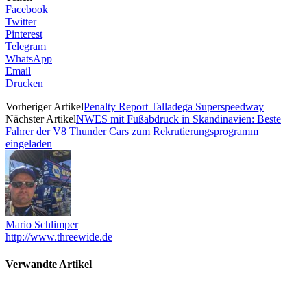
Facebook
Twitter
Pinterest
Telegram
WhatsApp
Email
Drucken
Vorheriger Artikel
Penalty Report Talladega Superspeedway
Nächster Artikel
NWES mit Fußabdruck in Skandinavien: Beste
Fahrer der V8 Thunder Cars zum Rekrutierungsprogramm
eingeladen
Mario Schlimper
http://www.threewide.de
Verwandte Artikel