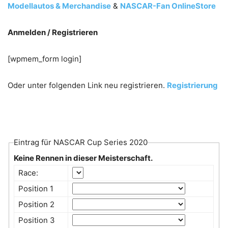
Modellautos & Merchandise
&
NASCAR-Fan OnlineStore
Anmelden / Registrieren
[wpmem_form login]
Oder unter folgenden Link neu registrieren.
Registrierung
Eintrag für NASCAR Cup Series 2020
Keine Rennen in dieser Meisterschaft.
Race:
Position 1
Position 2
Position 3