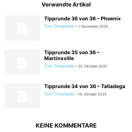
Verwandte Artikel
Tipprunde 36 von 36 – Phoenix
Tom Threewide
-
1. November 2025
Tipprunde 35 von 36 –
Martinsville
Tom Threewide
-
23. Oktober 2025
Tipprunde 34 von 36 – Talladega
Tom Threewide
-
19. Oktober 2025
KEINE KOMMENTARE