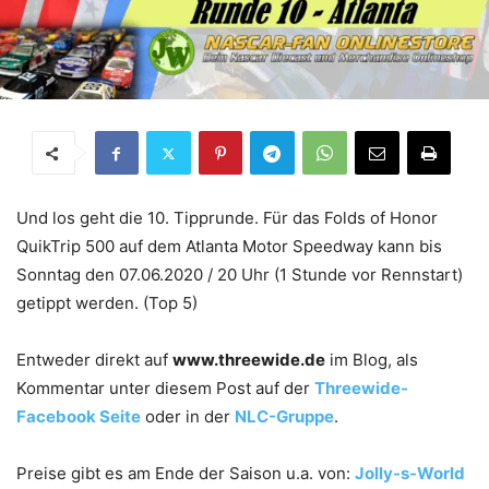
Und los geht die 10. Tipprunde. Für das Folds of Honor
QuikTrip 500 auf dem Atlanta Motor Speedway kann bis
Sonntag den 07.06.2020 / 20 Uhr (1 Stunde vor Rennstart)
getippt werden. (Top 5)
Entweder direkt auf
www.threewide.de
im Blog, als
Kommentar unter diesem Post auf der
Threewide-
Facebook Seite
oder in der
NLC-Gruppe
.
Preise gibt es am Ende der Saison u.a. von:
Jolly-s-World