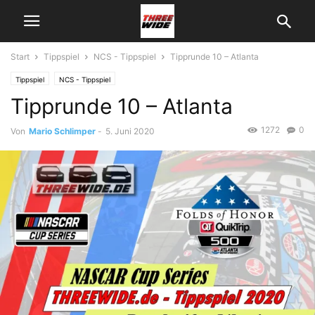
Start
Tippspiel
NCS - Tippspiel
Tipprunde 10 – Atlanta
Tippspiel
NCS - Tippspiel
Tipprunde 10 – Atlanta
1272
0
Von
Mario Schlimper
-
5. Juni 2020