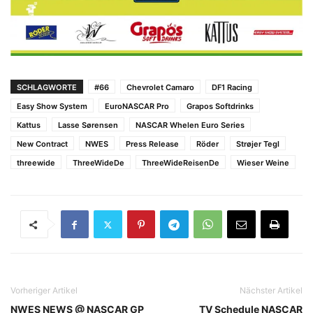
SCHLAGWORTE
#66
Chevrolet Camaro
DF1 Racing
Easy Show System
EuroNASCAR Pro
Grapos Softdrinks
Kattus
Lasse Sørensen
NASCAR Whelen Euro Series
New Contract
NWES
Press Release
Röder
Strøjer Tegl
threewide
ThreeWideDe
ThreeWideReisenDe
Wieser Weine
Vorheriger Artikel
Nächster Artikel
NWES NEWS @ NASCAR GP
TV Schedule NASCAR