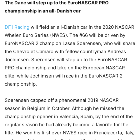
The Dane will step up to the EuroNASCAR PRO
championship in an all-Danish car
DF1 Racing
will field an all-Danish car in the 2020 NASCAR
Whelen Euro Series (NWES). The #66 will be driven by
EuroNASCAR 2 champion Lasse Soerensen, who will share
the Chevrolet Camaro with fellow countryman Andreas
Jochimsen. Soerensen will step up to the EuroNASCAR
PRO championship and take on the European NASCAR
elite, while Jochimsen will race in the EuroNASCAR 2
championship.
Soerensen capped off a phenomenal 2019 NASCAR
season in Belgium in October. Although he missed the
championship opener in Valencia, Spain, by the end of the
regular season he had already become a favorite for the
title. He won his first ever NWES race in Franciacorta, Italy,