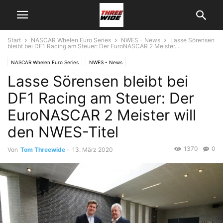
Start
NASCAR Whelen Euro Series
NWES - News
Lasse Sörensen
bleibt bei DF1 Racing am Steuer: Der EuroNASCAR 2 Meister...
NASCAR Whelen Euro Series
NWES - News
Lasse Sörensen bleibt bei
DF1 Racing am Steuer: Der
EuroNASCAR 2 Meister will
den NWES-Titel
1370
0
Von
Tom Threewide
-
13. März 2020