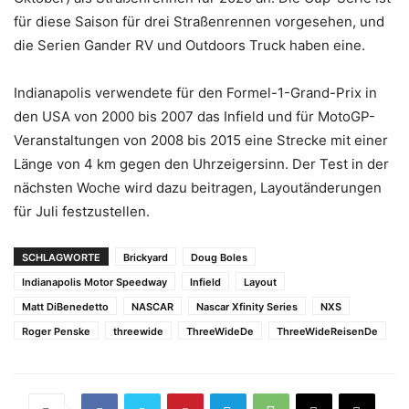
für diese Saison für drei Straßenrennen vorgesehen, und
die Serien Gander RV und Outdoors Truck haben eine.
Indianapolis verwendete für den Formel-1-Grand-Prix in
den USA von 2000 bis 2007 das Infield und für MotoGP-
Veranstaltungen von 2008 bis 2015 eine Strecke mit einer
Länge von 4 km gegen den Uhrzeigersinn. Der Test in der
nächsten Woche wird dazu beitragen, Layoutänderungen
für Juli festzustellen.
SCHLAGWORTE
Brickyard
Doug Boles
Indianapolis Motor Speedway
Infield
Layout
Matt DiBenedetto
NASCAR
Nascar Xfinity Series
NXS
Roger Penske
threewide
ThreeWideDe
ThreeWideReisenDe