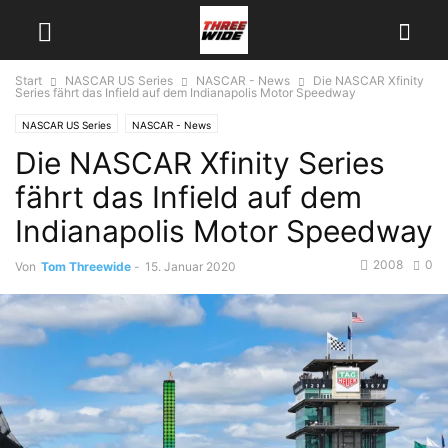
Start
NASCAR US Series
NASCAR - News
Die NASCAR Xfinity
Series fährt das Infield auf dem Indianapolis Motor Speedway
NASCAR US Series
NASCAR - News
Die NASCAR Xfinity Series
fährt das Infield auf dem
Indianapolis Motor Speedway
2008
0
Von
Tom Threewide
-
15. Januar 2020