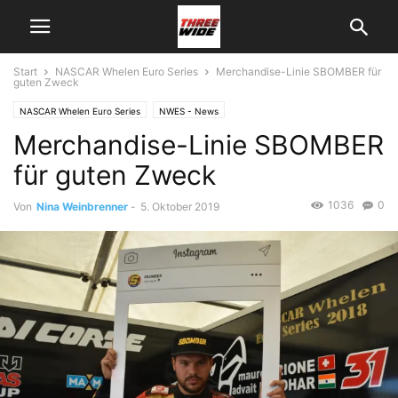
Start
NASCAR Whelen Euro Series
Merchandise-Linie SBOMBER für
guten Zweck
NASCAR Whelen Euro Series
NWES - News
Merchandise-Linie SBOMBER
für guten Zweck
1036
0
Von
Nina Weinbrenner
-
5. Oktober 2019