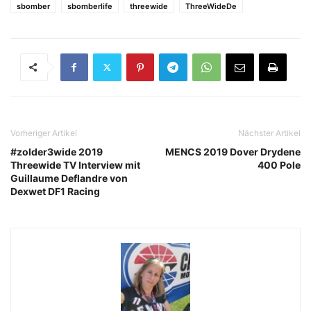
sbomber
sbomberlife
threewide
ThreeWideDe
Vorheriger Artikel
Nächster Artikel
#zolder3wide 2019
MENCS 2019 Dover Drydene
Threewide TV Interview mit
400 Pole
Guillaume Deflandre von
Dexwet DF1 Racing