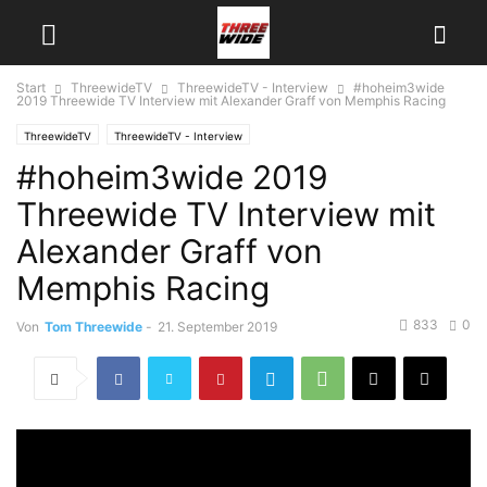
Start
ThreewideTV
ThreewideTV - Interview
#hoheim3wide
2019 Threewide TV Interview mit Alexander Graff von Memphis Racing
ThreewideTV
ThreewideTV - Interview
#hoheim3wide 2019
Threewide TV Interview mit
Alexander Graff von
Memphis Racing
833
0
Von
Tom Threewide
-
21. September 2019