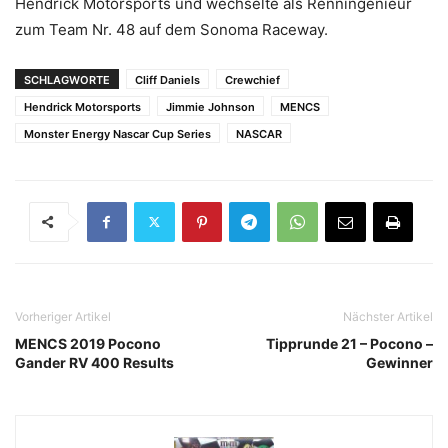
Hendrick Motorsports und wechselte als Renningenieur
zum Team Nr. 48 auf dem Sonoma Raceway.
SCHLAGWORTE
Cliff Daniels
Crewchief
Hendrick Motorsports
Jimmie Johnson
MENCS
Monster Energy Nascar Cup Series
NASCAR
Vorheriger Artikel
Nächster Artikel
MENCS 2019 Pocono
Tipprunde 21 – Pocono –
Gander RV 400 Results
Gewinner