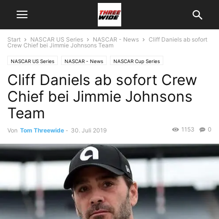
Start
NASCAR US Series
NASCAR - News
Cliff Daniels ab sofort
Crew Chief bei Jimmie Johnsons Team
NASCAR US Series
NASCAR - News
NASCAR Cup Series
Cliff Daniels ab sofort Crew
Chief bei Jimmie Johnsons
Team
1153
0
Von
Tom Threewide
-
30. Juli 2019