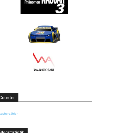
Counter
sucherzähler
Blogstatistik