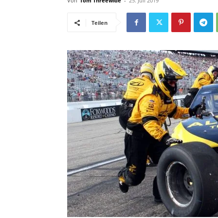
Von
Tom Threewide
-
25. Juli 2019
Teilen