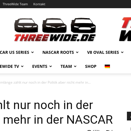
ThreeWide Team
Kontakt
CAR US SERIES
NASCAR ROOTS
V8 OVAL SERIES
EWIDE TV
EVENTS
TEAM
SHOP
mlänge zählt nur noch in der Politik aber nicht mehr in...
lt nur noch in der
ht mehr in der NASCAR