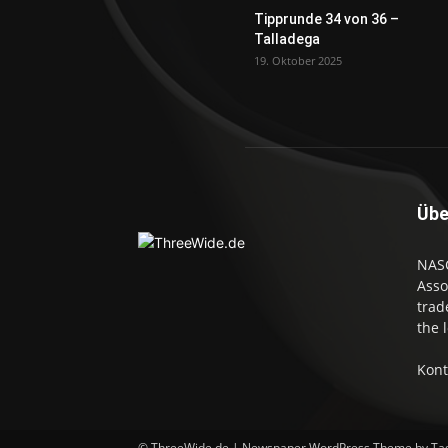
Tipprunde 34 von 36 –
Talladega
19. Oktober 2025
Übe
NASC
Asso
trad
the 
Kont
© ThreeWide.de | Newspaper WordPress Theme by Ta