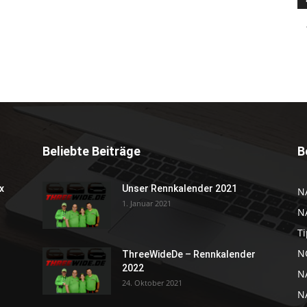
Beliebte Beiträge
B
x
Unser Rennkalender 2021
N
1. Januar 2021
N
Ti
NC
ThreeWideDe – Rennkalender
2022
N
24. Oktober 2021
N