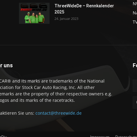
N
ThreeWideDe – Rennkalender
2025
NA
24. Januar 2023
T
r uns
F
AR® and its marks are trademarks of the National
ciation for Stock Car Auto Racing, Inc. All other
emarks are the property of their respective owners e.g.
logos and its marks of the racetracks.
aktieren Sie uns:
contact@threewide.de
gDiv
Impressum
Datenschutz