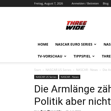
Freitag, August 7, 2026
Anmelden / Beitreten
Blog
ThreeWide.de
HOME
NASCAR EURO SERIES
NAS
TV-VORSCHAU
TIPPSPIEL
THRE
Start
NASCAR US Series
NASCAR - News
Die Ar
NASCAR US Series
NASCAR - News
Die Armlänge zäh
Politik aber nic