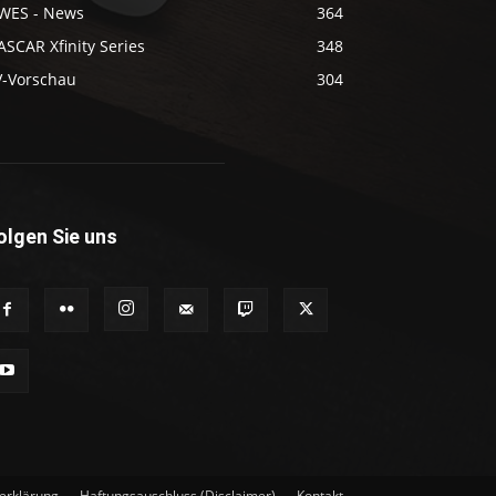
WES - News
364
SCAR Xfinity Series
348
V-Vorschau
304
olgen Sie uns
erklärung
Haftungsauschluss (Disclaimer)
Kontakt