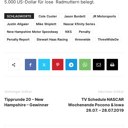
5.000 US-Dollar für lose Radmuttern belegt.
SCHLAGWORTE
Cole Custer
Jason Burdett
JR Motorsports
Justin Allgaier
Mike Shiplett
Nascar Xfinity Series
New Hampshire Motor Speedway
NXS
Penalty
Penalty Report
Stewart Haas Racing
threewide
ThreeWideDe
Vorheriger Artikel
Nächster Artikel
Tipprunde 20 – New
TV Schedule NASCAR
Hampshire – Gewinner
Wochenende Pocono & Iowa
26.07. – 28.07.2019