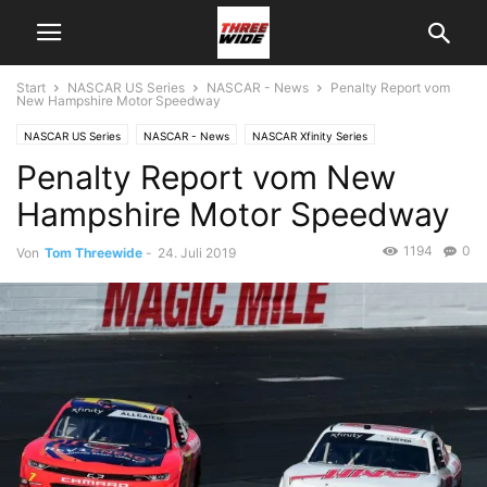
Start
NASCAR US Series
NASCAR - News
Penalty Report vom
New Hampshire Motor Speedway
NASCAR US Series
NASCAR - News
NASCAR Xfinity Series
Penalty Report vom New
Hampshire Motor Speedway
1194
0
Von
Tom Threewide
-
24. Juli 2019