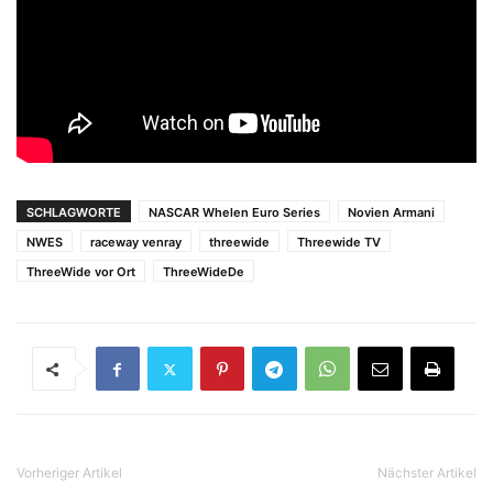
SCHLAGWORTE
NASCAR Whelen Euro Series
Novien Armani
NWES
raceway venray
threewide
Threewide TV
ThreeWide vor Ort
ThreeWideDe
Vorheriger Artikel
Nächster Artikel