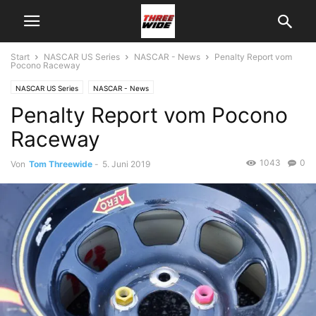
Start
NASCAR US Series
NASCAR - News
Penalty Report vom
Pocono Raceway
NASCAR US Series
NASCAR - News
Penalty Report vom Pocono
Raceway
1043
0
Von
Tom Threewide
-
5. Juni 2019