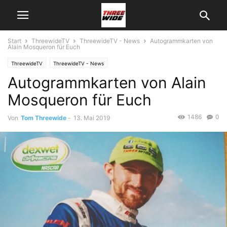
Start
ThreewideTV
ThreewideTV - News
Autogrammkarten von
Alain Mosqueron für Euch
ThreewideTV
ThreewideTV - News
Autogrammkarten von Alain
Mosqueron für Euch
1486
0
Von
Tom Threewide
-
13. Mai 2019