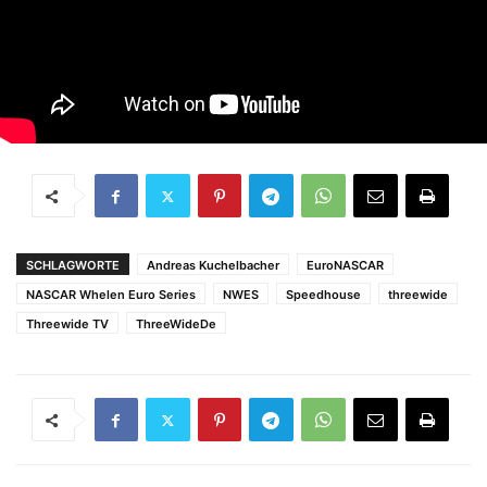
SCHLAGWORTE
Andreas Kuchelbacher
EuroNASCAR
NASCAR Whelen Euro Series
NWES
Speedhouse
threewide
Threewide TV
ThreeWideDe