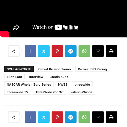
SCHLAGWORTE
Circuit Ricardo Tormo
Dexwet DF1 Racing
Ellen Lohr
Interview
Justin Kunz
NASCAR Whelen Euro Series
NWES
threewide
Threewide TV
ThreeWide vor Ort
valencia3wide