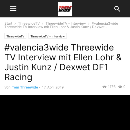
Start
ThreewideTV
ThreewideTV - Interview
#valencia3wide
Threewide TV Interview mit Ellen Lohr & Justin Kunz / Dexwet...
ThreewideTV
ThreewideTV - Interview
#valencia3wide Threewide
TV Interview mit Ellen Lohr &
Justin Kunz / Dexwet DF1
Racing
1176
0
Von
Tom Threewide
-
17. April 2019