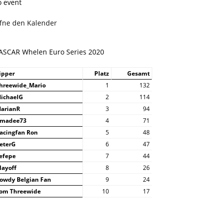
o event
ffne den Kalender
ASCAR Whelen Euro Series 2020
ipper
Platz
Gesamt
hreewide_Mario
1
132
ichaelG
2
114
arianR
3
94
madee73
4
71
acingfan Ron
5
48
eterG
6
47
efepe
7
44
layoff
8
26
owdy Belgian Fan
9
24
om Threewide
10
17