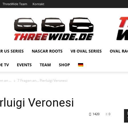
ThreeWide Team
Kontakt
R US SERIES
NASCAR ROOTS
V8 OVAL SERIES
OVAL RA
E TV
EVENTS
TEAM
SHOP
n an ...
7 Fragen an… Pierluigi Veronesi
rluigi Veronesi
1420
0