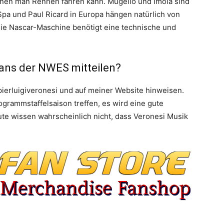
denen man Rennen fahren kann. Mugello und Imola sind
 Spa und Paul Ricard in Europa hängen natürlich von
Die Nascar-Maschine benötigt eine technische und
Fans der NWES mitteilen?
erluigiveronesi und auf meiner Website hinweisen.
grammstaffelsaison treffen, es wird eine gute
te wissen wahrscheinlich nicht, dass Veronesi Musik