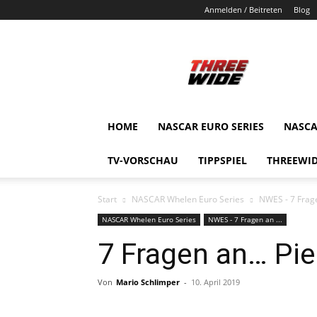
Anmelden / Beitreten
Blog
ThreeWide.de
HOME
NASCAR EURO SERIES
NASCA
TV-VORSCHAU
TIPPSPIEL
THREEWID
Start
NASCAR Whelen Euro Series
NWES - 7 Frage
NASCAR Whelen Euro Series
NWES - 7 Fragen an ...
7 Fragen an… Pie
Von
Mario Schlimper
-
10. April 2019
Teilen