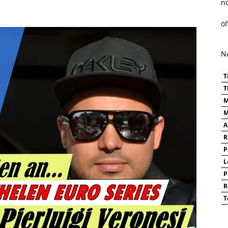
n
ö
N
T
T
M
M
A
R
P
L
P
R
T