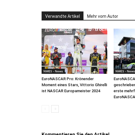
Verwandte Artikel
Mehr vom Autor
NWES - News
NWES - News
EuroNASCAR Pro: Krönender
EuroNASCAR
Moment eines Stars, Vittorio Ghirelli
geschrieben
ist NASCAR Europameister 2024
erste mehr
EuroNASCA
Kommentieren Sie den Artikel