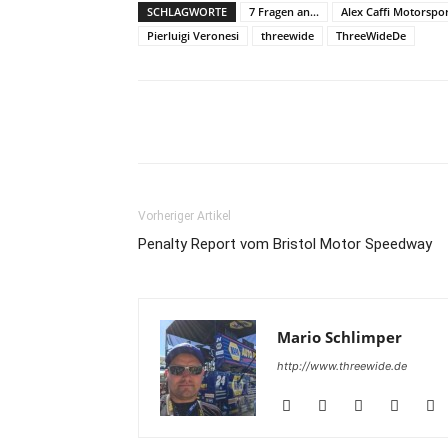
SCHLAGWORTE
7 Fragen an...
Alex Caffi Motorspo
Pierluigi Veronesi
threewide
ThreeWideDe
Teilen
Vorheriger Artikel
Penalty Report vom Bristol Motor Speedway
Mario Schlimper
http://www.threewide.de