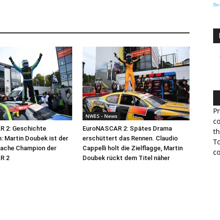
Be
Pr
NWES - News
co
 2: Geschichte
EuroNASCAR 2: Spätes Drama
th
: Martin Doubek ist der
erschüttert das Rennen. Claudio
To
fache Champion der
Cappelli holt die Zielflagge, Martin
co
R 2
Doubek rückt dem Titel näher