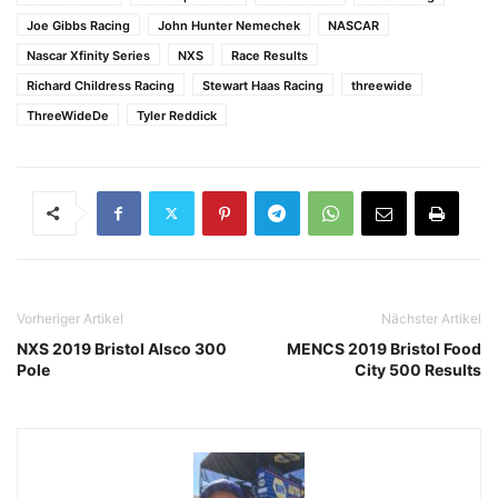
Joe Gibbs Racing
John Hunter Nemechek
NASCAR
Nascar Xfinity Series
NXS
Race Results
Richard Childress Racing
Stewart Haas Racing
threewide
ThreeWideDe
Tyler Reddick
Vorheriger Artikel
Nächster Artikel
NXS 2019 Bristol Alsco 300
MENCS 2019 Bristol Food
Pole
City 500 Results