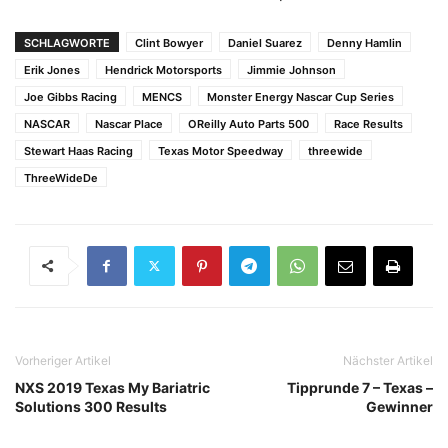
SCHLAGWORTE
Clint Bowyer
Daniel Suarez
Denny Hamlin
Erik Jones
Hendrick Motorsports
Jimmie Johnson
Joe Gibbs Racing
MENCS
Monster Energy Nascar Cup Series
NASCAR
Nascar Place
OReilly Auto Parts 500
Race Results
Stewart Haas Racing
Texas Motor Speedway
threewide
ThreeWideDe
Vorheriger Artikel
Nächster Artikel
NXS 2019 Texas My Bariatric
Tipprunde 7 – Texas –
Solutions 300 Results
Gewinner