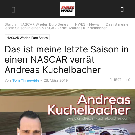
Start
NASCAR Whelen Euro Series
NWES - News
Das ist meine
letzte Saison in einen NASCAR verrät Andreas Kuchelbacher
NASCAR Whelen Euro Series
Das ist meine letzte Saison in
einen NASCAR verrät
Andreas Kuchelbacher
1597
0
Von
Tom Threewide
-
28. März 2019