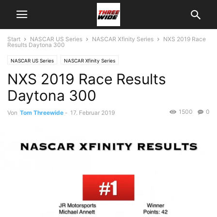
Start
NASCAR US Series
NASCAR Xfinity Series
NXS 2019 Race
Results Daytona 300
NASCAR US Series
NASCAR Xfinity Series
NXS 2019 Race Results
Daytona 300
1500
0
Von
Tom Threewide
-
17. Februar 2019