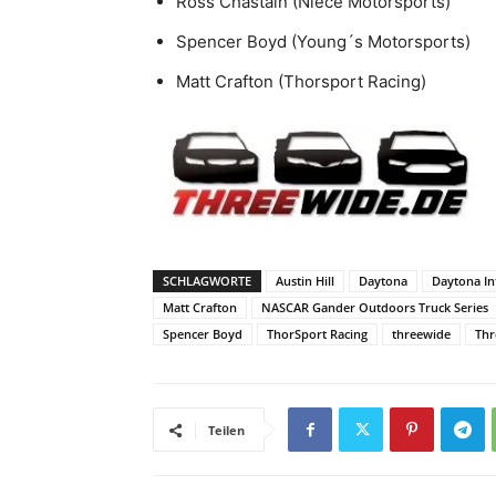
Ross Chastain (Niece Motorsports)
Spencer Boyd (Young´s Motorsports)
Matt Crafton (Thorsport Racing)
SCHLAGWORTE
Austin Hill
Daytona
Daytona In
Matt Crafton
NASCAR Gander Outdoors Truck Series
Spencer Boyd
ThorSport Racing
threewide
Th
Teilen