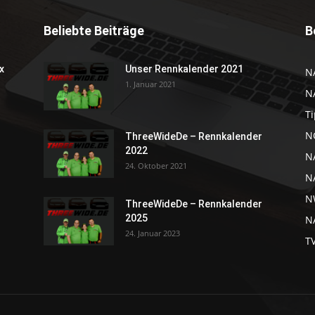
Beliebte Beiträge
B
x
Unser Rennkalender 2021
N
1. Januar 2021
N
Ti
NC
ThreeWideDe – Rennkalender
2022
N
24. Oktober 2021
N
N
ThreeWideDe – Rennkalender
2025
NA
24. Januar 2023
T