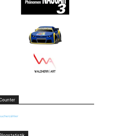
Counter
sucherzähler
Blogstatistik