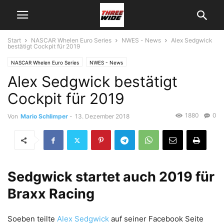
Start
NASCAR Whelen Euro Series
NWES - News
Alex Sedgwick
bestätigt Cockpit für 2019
NASCAR Whelen Euro Series
NWES - News
Alex Sedgwick bestätigt
Cockpit für 2019
1880
0
Von
Mario Schlimper
-
13. Dezember 2018
Sedgwick startet auch 2019 für
Braxx Racing
Soeben teilte
Alex Sedgwick
auf seiner Facebook Seite