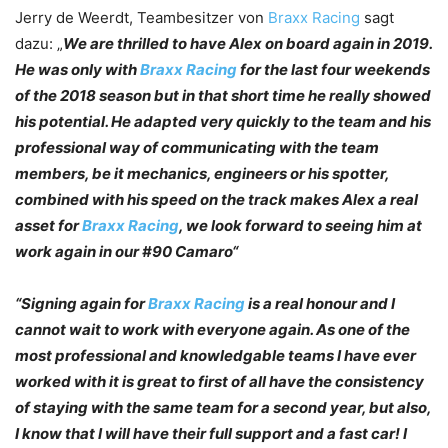
Jerry de Weerdt, Teambesitzer von
Braxx Racing
sagt
dazu: „
We are thrilled to have Alex on board again in 2019.
He was only with
Braxx Racing
for the last four weekends
of the 2018 season but in that short time he really showed
his potential. He adapted very quickly to the team and his
professional way of communicating with the team
members, be it mechanics, engineers or his spotter,
combined with his speed on the track makes Alex a real
asset for
Braxx Racing
, we look forward to seeing him at
work again in our #90 Camaro“
“Signing again for
Braxx Racing
is a real honour and I
cannot wait to work with everyone again. As one of the
most professional and knowledgable teams I have ever
worked with it is great to first of all have the consistency
of staying with the same team for a second year, but also,
I know that I will have their full support and a fast car! I