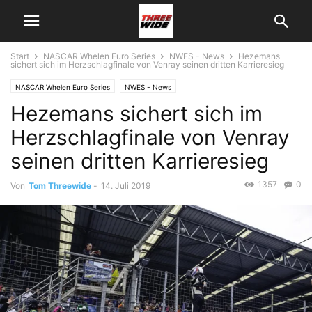
Start
NASCAR Whelen Euro Series
NWES - News
Hezemans
sichert sich im Herzschlagfinale von Venray seinen dritten Karrieresieg
NASCAR Whelen Euro Series
NWES - News
Hezemans sichert sich im
Herzschlagfinale von Venray
seinen dritten Karrieresieg
1357
0
Von
Tom Threewide
-
14. Juli 2019