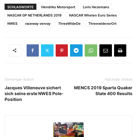
SCHLAGWORTE
Hendriks Motorsport
Loris Hezemans
NASCAR GP NETHERLANDS 2019
NASCAR Whelen Euro Series
NWES
raceway venray
ThreeWideDe
ThreewidevorOrt
Vorheriger Artikel
Nächster Artikel
Jacques Villeneuve sichert
MENCS 2019 Sparta Quaker
sich seine erste NWES Pole-
State 400 Results
Position