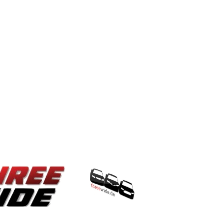
ThreeWide.de
Team
Kontakt