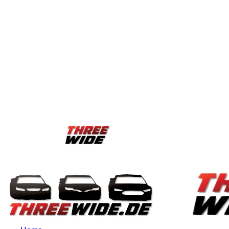
Anmelden / Beitreten
Blog
ThreeWide 