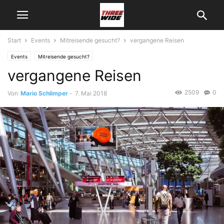
Start
Events
Mitreisende gesucht?
vergangene Reisen
Events
Mitreisende gesucht?
vergangene Reisen
2509
0
Von
Mario Schlimper
-
7. Mai 2018