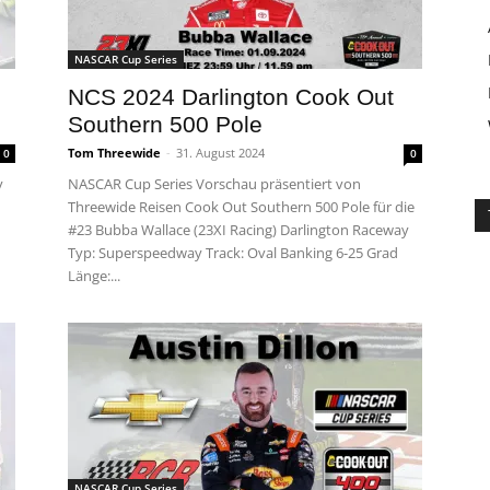
NASCAR Cup Series
NCS 2024 Darlington Cook Out
Southern 500 Pole
Tom Threewide
-
31. August 2024
0
0
y
NASCAR Cup Series Vorschau präsentiert von
Threewide Reisen Cook Out Southern 500 Pole für die
#23 Bubba Wallace (23XI Racing) Darlington Raceway
Typ: Superspeedway Track: Oval Banking 6-25 Grad
Länge:...
NASCAR Cup Series