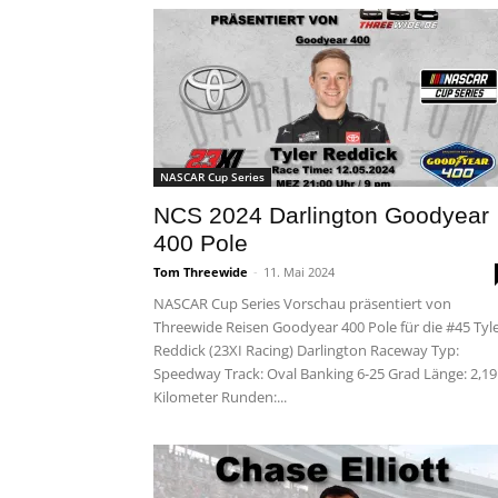
NASCAR Cup Series
NCS 2024 Darlington Goodyear
400 Pole
Tom Threewide
-
11. Mai 2024
NASCAR Cup Series Vorschau präsentiert von
Threewide Reisen Goodyear 400 Pole für die #45 Tyl
Reddick (23XI Racing) Darlington Raceway Typ:
Speedway Track: Oval Banking 6-25 Grad Länge: 2,19
Kilometer Runden:...