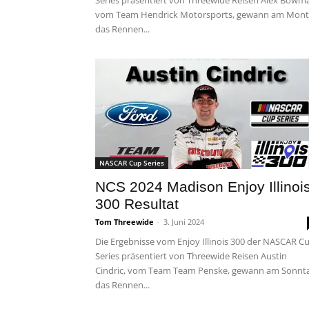
Series präsentiert von Threewide Reisen Alex Bowm
vom Team Hendrick Motorsports, gewann am Mon
das Rennen...
NASCAR Cup Series
NCS 2024 Madison Enjoy Illinoi
300 Resultat
Tom Threewide
-
3. Juni 2024
Die Ergebnisse vom Enjoy Illinois 300 der NASCAR C
Series präsentiert von Threewide Reisen Austin
Cindric, vom Team Team Penske, gewann am Sonnt
das Rennen...