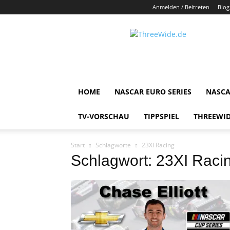
Anmelden / Beitreten
Blog
ThreeWide.de
HOME
NASCAR EURO SERIES
NASCA
TV-VORSCHAU
TIPPSPIEL
THREEWID
Start
Schlagworte
23XI Racing
Schlagwort: 23XI Raci