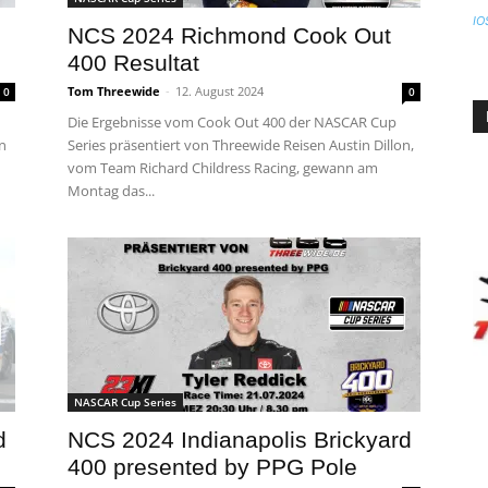
IO
s
NCS 2024 Richmond Cook Out
400 Resultat
Tom Threewide
-
12. August 2024
0
0
Die Ergebnisse vom Cook Out 400 der NASCAR Cup
n
Series präsentiert von Threewide Reisen Austin Dillon,
vom Team Richard Childress Racing, gewann am
Montag das...
NASCAR Cup Series
d
NCS 2024 Indianapolis Brickyard
400 presented by PPG Pole