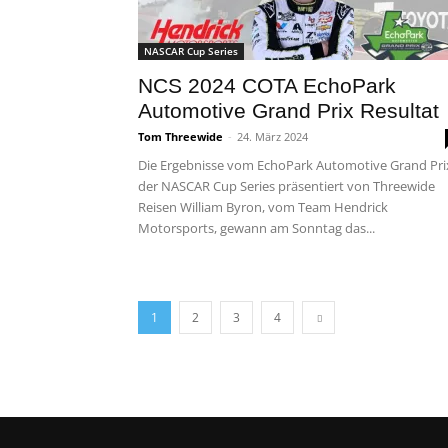
NASCAR Cup Series
NCS 2024 COTA EchoPark
Automotive Grand Prix Resultat
Tom Threewide
-
24. März 2024
Die Ergebnisse vom EchoPark Automotive Grand Pri
der NASCAR Cup Series präsentiert von Threewide
Reisen William Byron, vom Team Hendrick
Motorsports, gewann am Sonntag das...
1
2
3
4