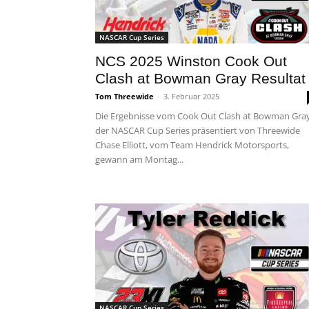
NASCAR Cup Series
NCS 2025 Winston Cook Out
Clash at Bowman Gray Resultat
Tom Threewide
-
3. Februar 2025
Die Ergebnisse vom Cook Out Clash at Bowman Gra
der NASCAR Cup Series präsentiert von Threewide
Chase Elliott, vom Team Hendrick Motorsports,
gewann am Montag...
NASCAR Cup Series