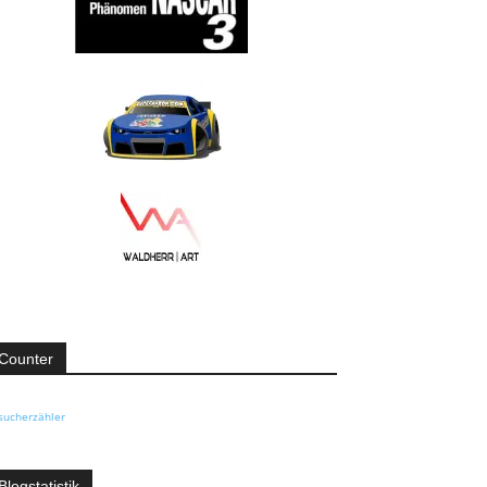
Counter
sucherzähler
Blogstatistik