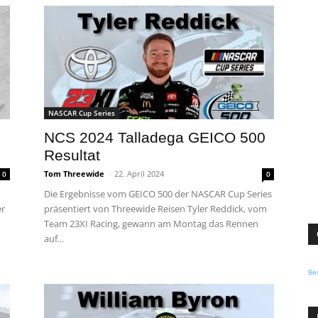
NASCAR Cup Series
NCS 2024 Talladega GEICO 500
Resultat
Tom Threewide
-
22. April 2024
0
0
Die Ergebnisse vom GEICO 500 der NASCAR Cup Series
er
präsentiert von Threewide Reisen Tyler Reddick, vom
Team 23XI Racing, gewann am Montag das Rennen
auf...
Be