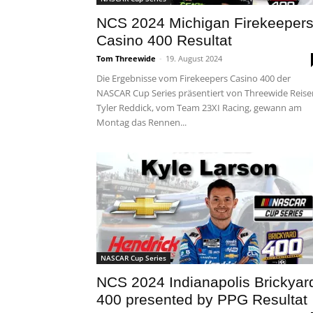
NCS 2024 Michigan Firekeeper
Casino 400 Resultat
Tom Threewide
-
19. August 2024
Die Ergebnisse vom Firekeepers Casino 400 der
NASCAR Cup Series präsentiert von Threewide Reise
Tyler Reddick, vom Team 23XI Racing, gewann am
Montag das Rennen...
NASCAR Cup Series
NCS 2024 Indianapolis Brickyar
400 presented by PPG Resultat