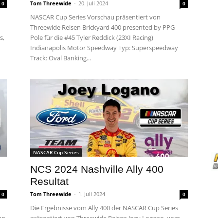
Tom Threewide
-
20. Juli 2024
0
0
NASCAR Cup Series Vorschau präsentiert von
Threewide Reisen Brickyard 400 presented by PPG
s,
Pole für die #45 Tyler Reddick (23XI Racing)
Indianapolis Motor Speedway Typ: Superspeedway
Track: Oval Banking...
NASCAR Cup Series
NCS 2024 Nashville Ally 400
Resultat
Tom Threewide
-
1. Juli 2024
0
0
Die Ergebnisse vom Ally 400 der NASCAR Cup Series