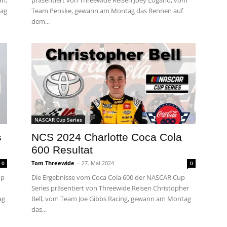
an,
präsentiert von Threewide Reisen Joey Logano, vom
tag
Team Penske, gewann am Montag das Rennen auf
dem...
NASCAR Cup Series
s
NCS 2024 Charlotte Coca Cola
600 Resultat
Tom Threewide
-
27. Mai 2024
0
0
up
Die Ergebnisse vom Coca Cola 600 der NASCAR Cup
Series präsentiert von Threewide Reisen Christopher
ag
Bell, vom Team Joe Gibbs Racing, gewann am Montag
das...