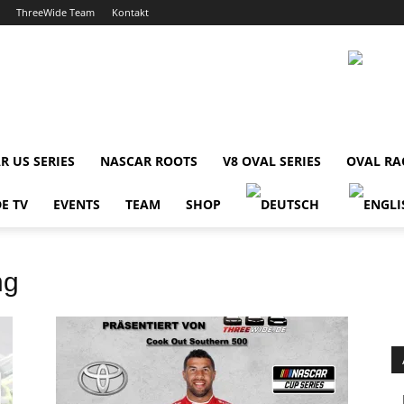
ThreeWide Team
Kontakt
R US SERIES
NASCAR ROOTS
V8 OVAL SERIES
OVAL RA
E TV
EVENTS
TEAM
SHOP
ng