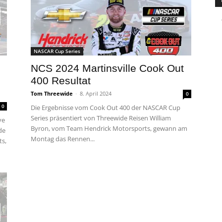
NASCAR Cup Series
NCS 2024 Martinsville Cook Out
400 Resultat
Tom Threewide
-
8. April 2024
0
0
Die Ergebnisse vom Cook Out 400 der NASCAR Cup
Series präsentiert von Threewide Reisen William
ve
Byron, vom Team Hendrick Motorsports, gewann am
de
Montag das Rennen...
ts,