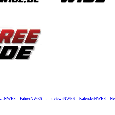
 …
NWES – Fahrer
NWES – Interviews
NWES – Kalender
NWES – Ne