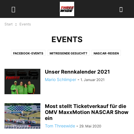
Start
Events
EVENTS
FACEBOOK-EVENTS
MITREISENDE GESUCHT?
NASCAR-REISEN
THREEWIDE VOR ORT
Unser Rennkalender 2021
Mario Schlimper
-
1. Januar 2021
Most stellt Ticketverkauf für die
OMV MaxxMotion NASCAR Show
ein
Tom Threewide
-
29. Mai 2020