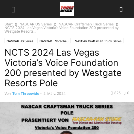
Start
NASCAR US Series
NASCAR Craftsman Truck Series
NCTS 2024 Las Vegas Victoria’s Voice Foundation 200 presented by
Westgate Resorts...
NASCAR US Series
NASCAR - Vorschau
NASCAR Craftsman Truck Series
NCTS 2024 Las Vegas
Victoria’s Voice Foundation
200 presented by Westgate
Resorts Pole
825
0
Von
Tom Threewide
-
2. März 2024