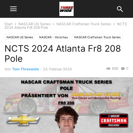
Start
NASCAR US Series
NASCAR Craftsman Truck Series
NCTS
2024 Atlanta Fr8 208 Pole
NASCAR US Series
NASCAR - Vorschau
NASCAR Craftsman Truck Series
NCTS 2024 Atlanta Fr8 208
Pole
868
0
Von
Tom Threewide
-
23. Februar 2024