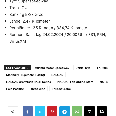
Typ: Superspeedway
Track: Oval
Banking 5-28 Grad
Länge: 2,47 Kilometer
Rennlänge: 135 Runden / 334,74 Kilometer
Rennen: Samstag 24.02.2024 / 20:00 Uhr / FS1, PRN,
SiriusXM
SCHLAGWORTE
Atlanta Motor Speedway
Daniel Dye
Fr8 208
McAnally Hilgemann Racing
NASCAR
NASCAR Craftsman Truck Series
NASCAR Fan Online Store
NCTS
Pole Position
threewide
ThreeWideDe