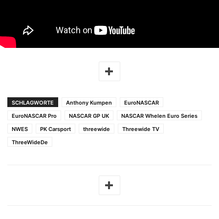
SCHLAGWORTE
Anthony Kumpen
EuroNASCAR
EuroNASCAR Pro
NASCAR GP UK
NASCAR Whelen Euro Series
NWES
PK Carsport
threewide
Threewide TV
ThreeWideDe