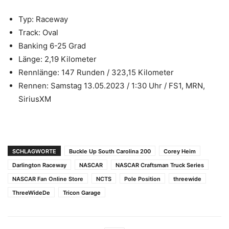
Typ: Raceway
Track: Oval
Banking 6-25 Grad
Länge: 2,19 Kilometer
Rennlänge: 147 Runden / 323,15 Kilometer
Rennen: Samstag 13.05.2023 / 1:30 Uhr / FS1, MRN,
SiriusXM
SCHLAGWORTE
Buckle Up South Carolina 200
Corey Heim
Darlington Raceway
NASCAR
NASCAR Craftsman Truck Series
NASCAR Fan Online Store
NCTS
Pole Position
threewide
ThreeWideDe
Tricon Garage