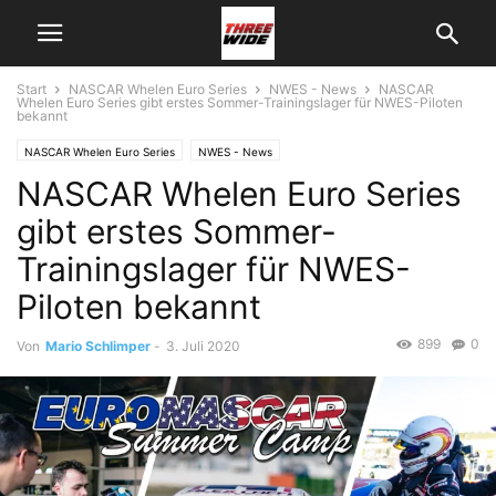
Start
NASCAR Whelen Euro Series
NWES - News
NASCAR
Whelen Euro Series gibt erstes Sommer-Trainingslager für NWES-Piloten
bekannt
NASCAR Whelen Euro Series
NWES - News
NASCAR Whelen Euro Series
gibt erstes Sommer-
Trainingslager für NWES-
Piloten bekannt
899
0
Von
Mario Schlimper
-
3. Juli 2020