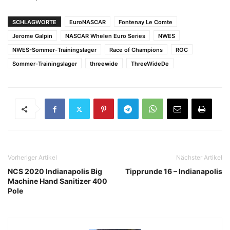
SCHLAGWORTE
EuroNASCAR
Fontenay Le Comte
Jerome Galpin
NASCAR Whelen Euro Series
NWES
NWES-Sommer-Trainingslager
Race of Champions
ROC
Sommer-Trainingslager
threewide
ThreeWideDe
Vorheriger Artikel
Nächster Artikel
NCS 2020 Indianapolis Big
Tipprunde 16 – Indianapolis
Machine Hand Sanitizer 400
Pole