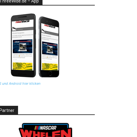
ThreeWide.de – App
S und Android hier klicken
Partner