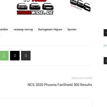
aniker
raceway venray
Racingteam Hajuex
Spotter
Be
Nächster Artikel
NCS 2020 Phoenix FanShield 500 Results