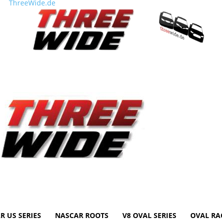
ThreeWide.de
R US SERIES
NASCAR ROOTS
V8 OVAL SERIES
OVAL RA