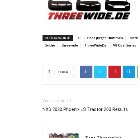
SCHLAGWORTE
99
Hans Jürgen Hummen
Mech
Suche
threewide
ThreeWideDe
V8 Oval Series
Teilen
Vorheriger Artikel
NXS 2020 Phoenix LS Tractor 200 Results
Tom Threewide