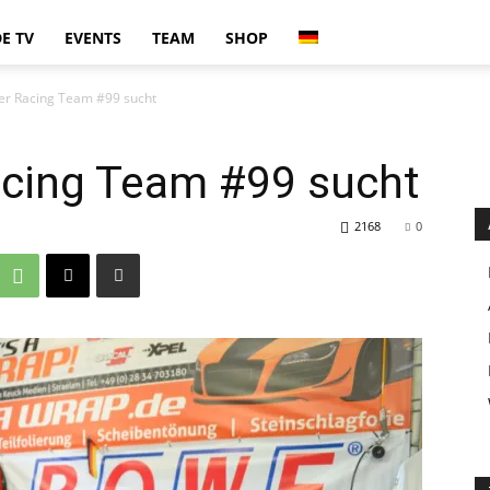
E TV
EVENTS
TEAM
SHOP
er Racing Team #99 sucht
acing Team #99 sucht
2168
0