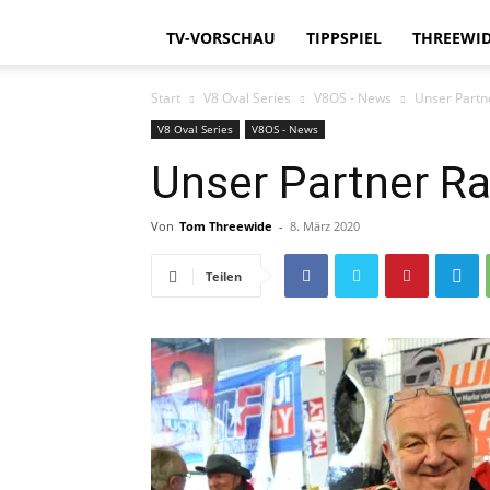
TV-VORSCHAU
TIPPSPIEL
THREEWID
Start
V8 Oval Series
V8OS - News
Unser Partn
V8 Oval Series
V8OS - News
Unser Partner R
Von
Tom Threewide
-
8. März 2020
Teilen