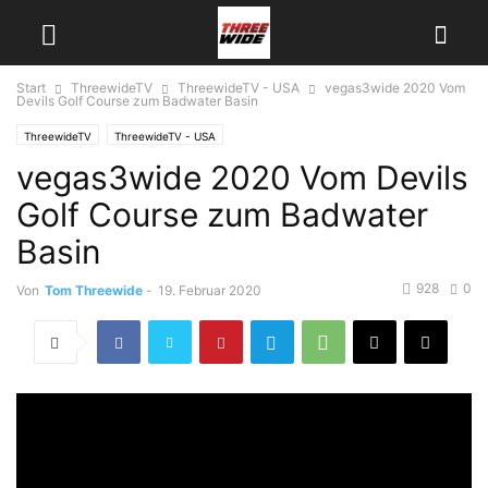
Start
ThreewideTV
ThreewideTV - USA
vegas3wide 2020 Vom
Devils Golf Course zum Badwater Basin
ThreewideTV
ThreewideTV - USA
vegas3wide 2020 Vom Devils
Golf Course zum Badwater
Basin
928
0
Von
Tom Threewide
-
19. Februar 2020