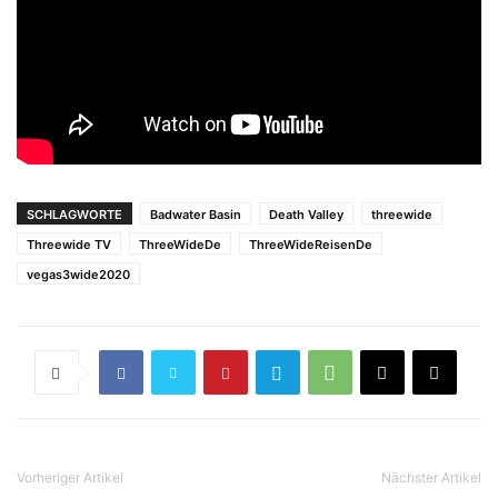
SCHLAGWORTE
Badwater Basin
Death Valley
threewide
Threewide TV
ThreeWideDe
ThreeWideReisenDe
vegas3wide2020
Vorheriger Artikel
Nächster Artikel