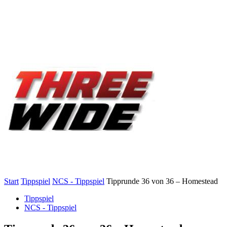
Start
Tippspiel
NCS - Tippspiel
Tipprunde 36 von 36 – Homestead
Tippspiel
NCS - Tippspiel