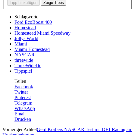
Schlagworte
Ford EcoBoost 400
Homestead
Homestead Miami Speedway
Jollys World
Miami
Miami-Homestead
NASCAR
threewide
ThreeWideDe
Tippspiel
Teilen
Facebook
Twitter
Pinterest
Telegram
WhatsApp
Email
Drucken
Vorheriger Artikel
Gerd Körbers NASCAR Test mit DF1 Racing am
Hockenheimring