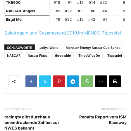
TK5500
#18
#1
#12
#14
#22
8
NASCAR-Angels
#9
#22
#11
#6
#4
8
Birgit Mei
#9
#22
#19
#42
#1
5
Spielregeln und Gesamtstand 2019 im MENCS-Tippspiel
SCHLAGWORTE
Jollys World
Monster Energy Nascar Cup Series
NASCAR
Nascar Place
threewide
ThreeWideDe
Tippspiel
Vorheriger Artikel
Nächster Artikel
racingtv gibt durchaus
Penalty Report vom ISM
beeindruckende Zahlen zur
Raceway
NWES bekannt