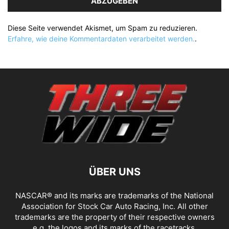
ABZUGEBEN
Diese Seite verwendet Akismet, um Spam zu reduzieren.
Erfahre, wie deine Kommentardaten verarbeitet werden.
.
ÜBER UNS
NASCAR® and its marks are trademarks of the National
Association for Stock Car Auto Racing, Inc. All other
trademarks are the property of their respective owners
e.g. the logos and its marks of the racetracks.