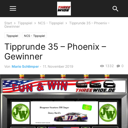
Start
Tippspiel
NCS - Tippspiel
Tipprunde 35 – Phoenix –
Gewinner
Tippspiel
NCS - Tippspiel
Tipprunde 35 – Phoenix –
Gewinner
1332
0
Von
Mario Schlimper
-
11. November 2019