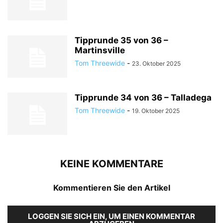
Tipprunde 35 von 36 –
Martinsville
Tom Threewide
-
23. Oktober 2025
Tipprunde 34 von 36 – Talladega
Tom Threewide
-
19. Oktober 2025
KEINE KOMMENTARE
Kommentieren Sie den Artikel
LOGGEN SIE SICH EIN, UM EINEN KOMMENTAR