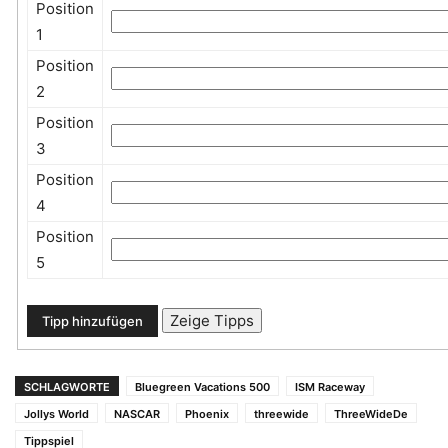
Position
1
Position
2
Position
3
Position
4
Position
5
SCHLAGWORTE
Bluegreen Vacations 500
ISM Raceway
Jollys World
NASCAR
Phoenix
threewide
ThreeWideDe
Tippspiel