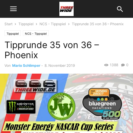
Start
Tippspiel
NCS - Tippspiel
Tipprunde 35 von 36 – Phoenix
Tippspiel
NCS - Tippspiel
Tipprunde 35 von 36 –
Phoenix
1388
0
Von
Mario Schlimper
-
8. November 2019