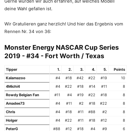
Gerne würden wir auch erfahren, auf welches Modell
deine Wahl gefallen ist.
Wir Gratulieren ganz herzlich! Und hier das Ergebnis vom
Rennen Nr. 34 von 36:
Monster Energy NASCAR Cup Series
2019 - #34 - Fort Worth / Texas
Tipper
1.
2.
3.
4.
5.
Points
Kalamazoo
#4
#18
#42
#22
#19
10
4Michi4
#4
#22
#18
#14
#11
8
Rowdy Belgian Fan
#11
#4
#19
#22
#18
8
Amadee73
#4
#11
#2
#18
#22
8
Chris
#4
#18
#11
#88
#2
8
Holger
#4
#22
#11
#18
#12
8
PeterG
#88
#12
#18
#4
#9
6