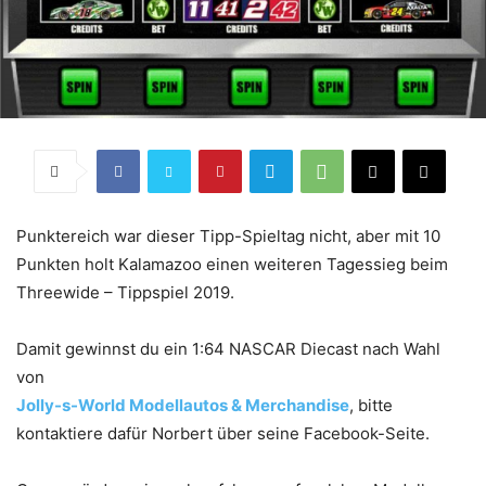
Punktereich war dieser Tipp-Spieltag nicht, aber mit 10
Punkten holt Kalamazoo einen weiteren Tagessieg beim
Threewide – Tippspiel 2019.
Damit gewinnst du ein 1:64 NASCAR Diecast nach Wahl
von
Jolly-s-World Modellautos & Merchandise
, bitte
kontaktiere dafür Norbert über seine Facebook-Seite.