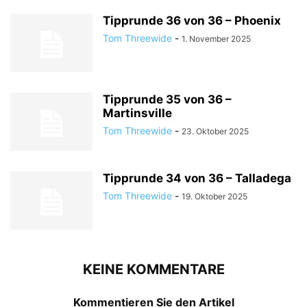
Tipprunde 36 von 36 – Phoenix
Tom Threewide
-
1. November 2025
Tipprunde 35 von 36 –
Martinsville
Tom Threewide
-
23. Oktober 2025
Tipprunde 34 von 36 – Talladega
Tom Threewide
-
19. Oktober 2025
KEINE KOMMENTARE
Kommentieren Sie den Artikel