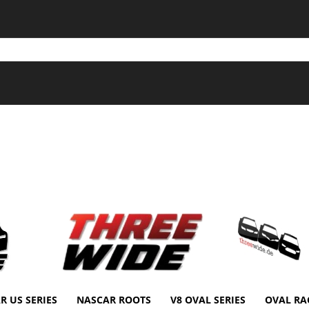
R US SERIES
NASCAR ROOTS
V8 OVAL SERIES
OVAL RA