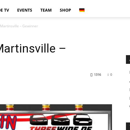
E TV
EVENTS
TEAM
SHOP
Martinsville – Gewinner
artinsville –
1316
0