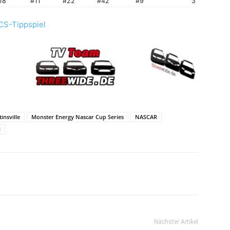
18
#11
#22
#42
#9
3
CS-Tippspiel
insville
Monster Energy Nascar Cup Series
NASCAR
l
Nächster Artikel