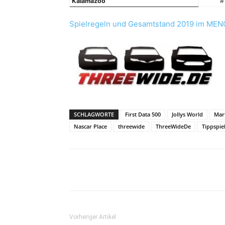
Kalamazoo
#
Spielregeln und Gesamtstand 2019 im MEN
SCHLAGWORTE
First Data 500
Jollys World
Mart
Nascar Place
threewide
ThreeWideDe
Tippspie
Teilen
Vorheriger Artikel