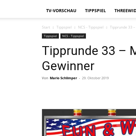
TV-VORSCHAU
TIPPSPIEL
THREEWID
Start
Tippspiel
NCS - Tippspiel
Tipprunde 33 – 
Tippspiel
NCS - Tippspiel
Tipprunde 33 – M
Gewinner
Von
Mario Schlimper
-
29. Oktober 2019
Teilen