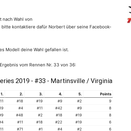
t nach Wahl von
, bitte kontaktiere dafür Norbert über seine Facebook-
s Modell deine Wahl gefallen ist.
s Ergebnis vom Rennen Nr. 33 von 36:
es 2019 - #33 - Martinsville / Virginia
1.
2.
3.
4.
5.
Points
11
#18
#19
#9
#2
9
19
#4
#11
#42
#9
8
#9
#48
#2
#18
#19
8
#4
#11
#18
#22
#19
6
11
#71
#1
#4
#2
6