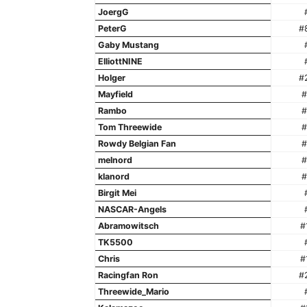
JoergG
PeterG
#
Gaby Mustang
ElliottNINE
Holger
#
Mayfield
#
Rambo
#
Tom Threewide
#
Rowdy Belgian Fan
#
melnord
#
klanord
#
Birgit Mei
NASCAR-Angels
Abramowitsch
#
TK5500
Chris
#
Racingfan Ron
#
Threewide_Mario