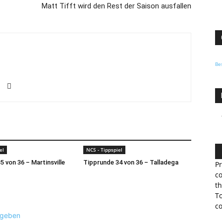
Matt Tifft wird den Rest der Saison ausfallen
Be
el
NCS - Tippspiel
5 von 36 – Martinsville
Tipprunde 34 von 36 – Talladega
Pr
co
th
To
co
ugeben