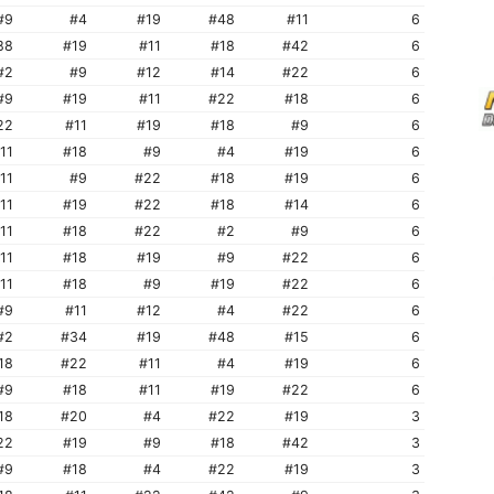
#9
#4
#19
#48
#11
6
88
#19
#11
#18
#42
6
#2
#9
#12
#14
#22
6
#9
#19
#11
#22
#18
6
22
#11
#19
#18
#9
6
11
#18
#9
#4
#19
6
11
#9
#22
#18
#19
6
11
#19
#22
#18
#14
6
11
#18
#22
#2
#9
6
11
#18
#19
#9
#22
6
11
#18
#9
#19
#22
6
#9
#11
#12
#4
#22
6
#2
#34
#19
#48
#15
6
18
#22
#11
#4
#19
6
#9
#18
#11
#19
#22
6
18
#20
#4
#22
#19
3
22
#19
#9
#18
#42
3
#9
#18
#4
#22
#19
3