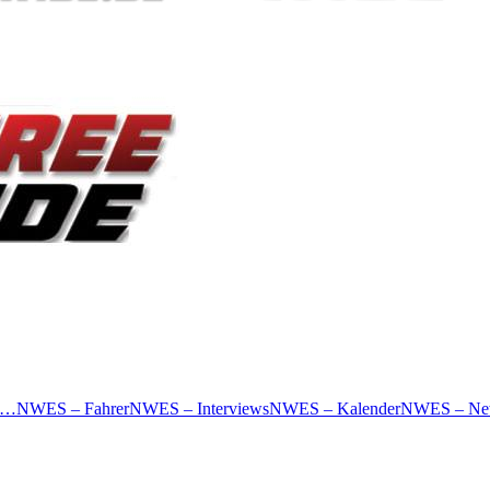
 …
NWES – Fahrer
NWES – Interviews
NWES – Kalender
NWES – Ne