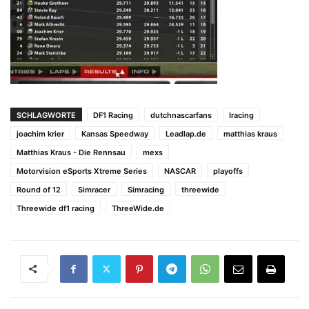
SCHLAGWORTE
DF1 Racing
dutchnascarfans
Iracing
joachim krier
Kansas Speedway
Leadlap.de
matthias kraus
Matthias Kraus - Die Rennsau
mexs
Motorvision eSports Xtreme Series
NASCAR
playoffs
Round of 12
Simracer
Simracing
threewide
Threewide df1 racing
ThreeWide.de