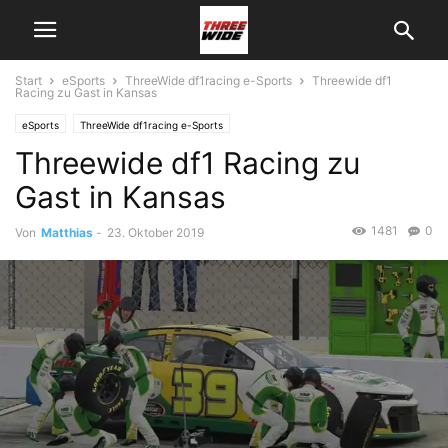
Start
eSports
ThreeWide df1racing e-Sports
Threewide df1
Racing zu Gast in Kansas
eSports
ThreeWide df1racing e-Sports
Threewide df1 Racing zu
Gast in Kansas
1481
0
Von
Matthias
-
23. Oktober 2019