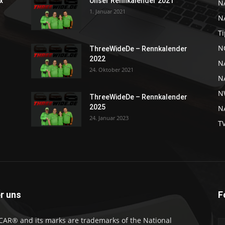
x
Unser Rennkalender 2021
N
1. Januar 2021
N
Ti
NC
ThreeWideDe – Rennkalender
2022
N
24. Oktober 2021
N
N
ThreeWideDe – Rennkalender
2025
NA
24. Januar 2023
T
r uns
F
AR® and its marks are trademarks of the National