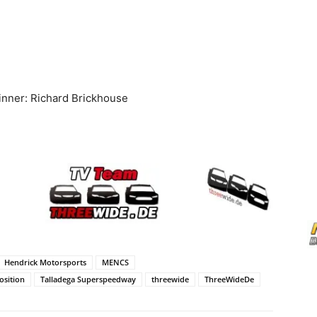
inner: Richard Brickhouse
Hendrick Motorsports
MENCS
osition
Talladega Superspeedway
threewide
ThreeWideDe