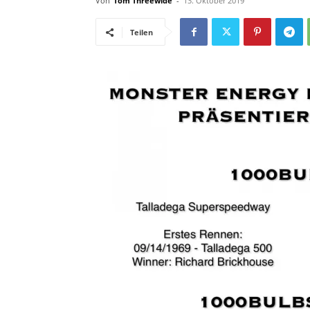
Von
Tom Threewide
-
13. Oktober 2019
Teilen