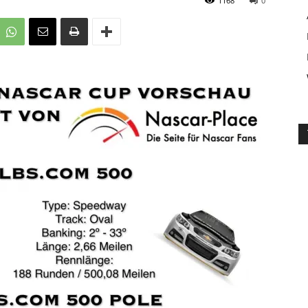
1168
0