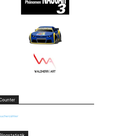
Counter
sucherzähler
Blogstatistik