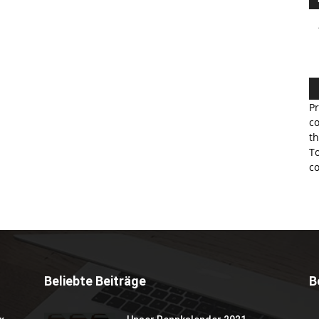
Pr
co
th
To
co
Beliebte Beiträge
B