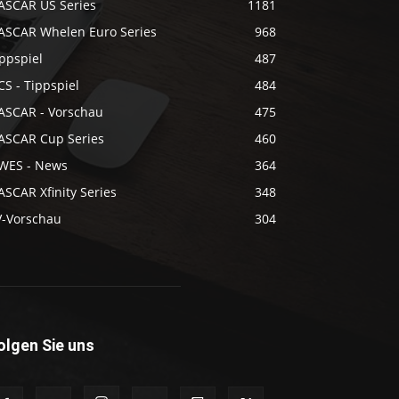
ASCAR US Series
1181
ASCAR Whelen Euro Series
968
ppspiel
487
S - Tippspiel
484
ASCAR - Vorschau
475
ASCAR Cup Series
460
WES - News
364
SCAR Xfinity Series
348
V-Vorschau
304
olgen Sie uns