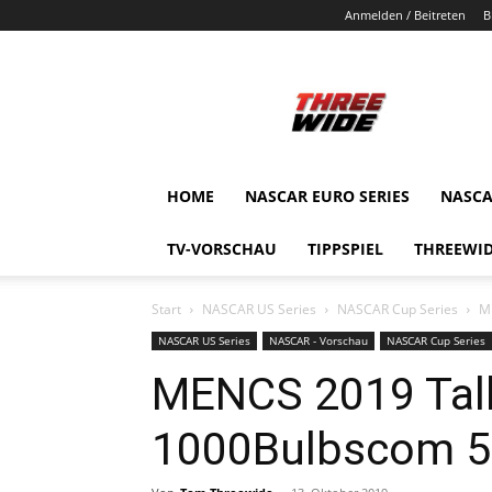
Anmelden / Beitreten
B
ThreeWide.de
HOME
NASCAR EURO SERIES
NASCA
TV-VORSCHAU
TIPPSPIEL
THREEWID
Start
NASCAR US Series
NASCAR Cup Series
M
NASCAR US Series
NASCAR - Vorschau
NASCAR Cup Series
MENCS 2019 Tal
1000Bulbscom 5