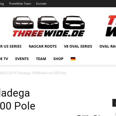
log
ThreeWide Team
Kontakt
R US SERIES
NASCAR ROOTS
V8 OVAL SERIES
OVAL RA
E TV
EVENTS
TEAM
SHOP
ENCS 2019 Talladega 1000Bulbscom 500 Pole
ladega
00 Pole