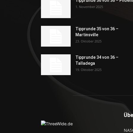
Tipprunde 36 von 36 – Phoeni
1. November 2025
Tipprunde 35 von 36 –
Martinsville
23. Oktober 2025
Tipprunde 34 von 36 –
Talladega
19. Oktober 2025
Übe
NASC