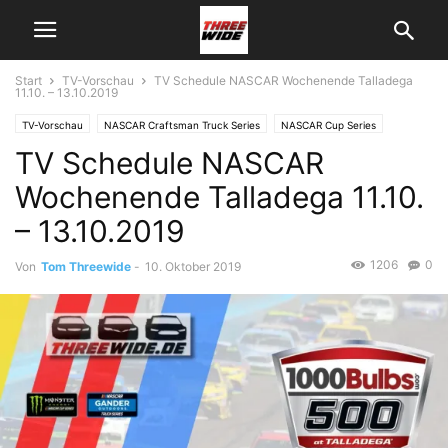
Start
TV-Vorschau
TV Schedule NASCAR Wochenende Talladega
11.10. – 13.10.2019
TV-Vorschau
NASCAR Craftsman Truck Series
NASCAR Cup Series
TV Schedule NASCAR
Wochenende Talladega 11.10.
– 13.10.2019
1206
0
Von
Tom Threewide
-
10. Oktober 2019