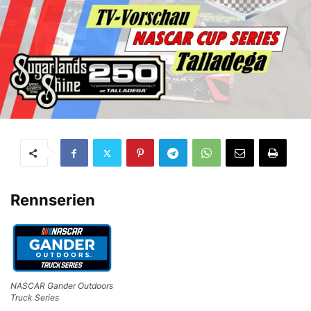
Rennserien
NASCAR Gander Outdoors
Truck Series