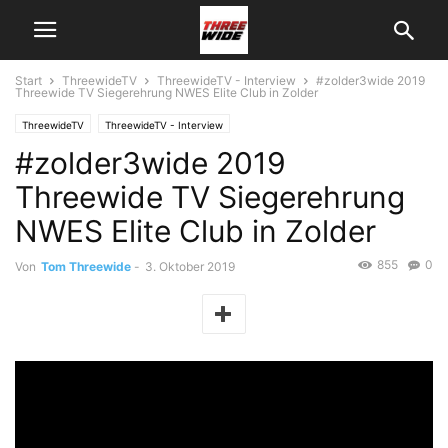
Start
ThreewideTV
ThreewideTV - Interview
#zolder3wide 2019
Threewide TV Siegerehrung NWES Elite Club in Zolder
ThreewideTV
ThreewideTV - Interview
#zolder3wide 2019
Threewide TV Siegerehrung
NWES Elite Club in Zolder
855
0
Von
Tom Threewide
-
3. Oktober 2019