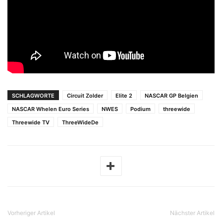
SCHLAGWORTE
Circuit Zolder
Elite 2
NASCAR GP Belgien
NASCAR Whelen Euro Series
NWES
Podium
threewide
Threewide TV
ThreeWideDe
Vorheriger Artikel
Nächster Artikel