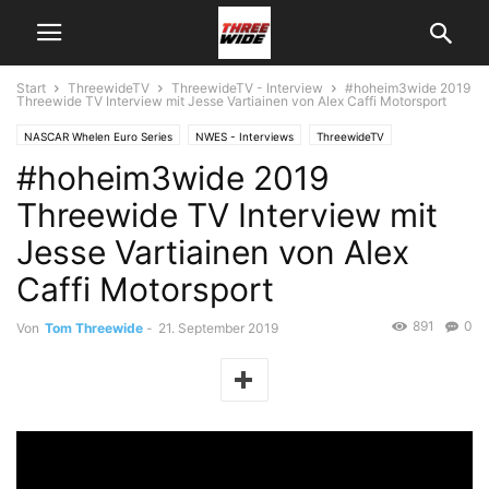
Start
ThreewideTV
ThreewideTV - Interview
#hoheim3wide 2019
Threewide TV Interview mit Jesse Vartiainen von Alex Caffi Motorsport
NASCAR Whelen Euro Series
NWES - Interviews
ThreewideTV
#hoheim3wide 2019
ThreewideTV - Interview
Threewide TV Interview mit
Jesse Vartiainen von Alex
Caffi Motorsport
891
0
Von
Tom Threewide
-
21. September 2019