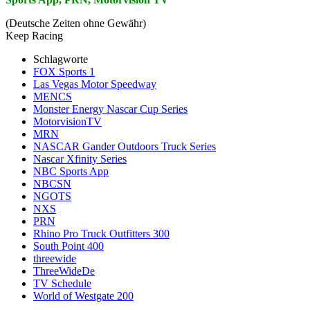
(Deutsche Zeiten ohne Gewähr)
Keep Racing
Schlagworte
FOX Sports 1
Las Vegas Motor Speedway
MENCS
Monster Energy Nascar Cup Series
MotorvisionTV
MRN
NASCAR Gander Outdoors Truck Series
Nascar Xfinity Series
NBC Sports App
NBCSN
NGOTS
NXS
PRN
Rhino Pro Truck Outfitters 300
South Point 400
threewide
ThreeWideDe
TV Schedule
World of Westgate 200