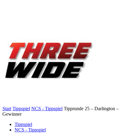
Start
Tippspiel
NCS - Tippspiel
Tipprunde 25 – Darlington –
Gewinner
Tippspiel
NCS - Tippspiel