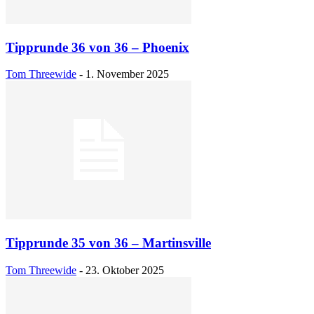
Tipprunde 36 von 36 – Phoenix
Tom Threewide
-
1. November 2025
Tipprunde 35 von 36 – Martinsville
Tom Threewide
-
23. Oktober 2025