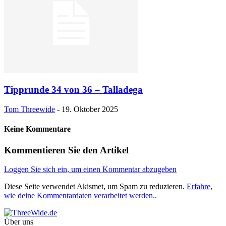
Tipprunde 34 von 36 – Talladega
Tom Threewide
-
19. Oktober 2025
Keine Kommentare
Kommentieren Sie den Artikel
Loggen Sie sich ein, um einen Kommentar abzugeben
Diese Seite verwendet Akismet, um Spam zu reduzieren.
Erfahre,
wie deine Kommentardaten verarbeitet werden.
.
Über uns