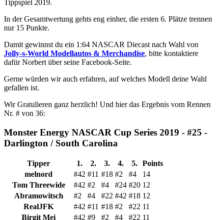
Tippspiel 2019.
In der Gesamtwertung gehts eng einher, die ersten 6. Plätze trennen
nur 15 Punkte.
Damit gewinnst du ein 1:64 NASCAR Diecast nach Wahl von
Jolly-s-World Modellautos & Merchandise
, bitte kontaktiere
dafür Norbert über seine Facebook-Seite.
Gerne würden wir auch erfahren, auf welches Modell deine Wahl
gefallen ist.
Wir Gratulieren ganz herzlich! Und hier das Ergebnis vom Rennen
Nr. # von 36:
Monster Energy NASCAR Cup Series 2019 - #25 -
Darlington / South Carolina
Tipper
1.
2.
3.
4.
5.
Points
melnord
#42
#11
#18
#2
#4
14
Tom Threewide
#42
#2
#4
#24
#20
12
Abramowitsch
#2
#4
#22
#42
#18
12
RealJFK
#42
#11
#18
#2
#22
11
Birgit Mei
#42
#9
#2
#4
#22
11