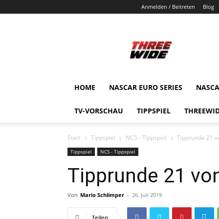
Anmelden / Beitreten
Blog
ThreeWide.de
HOME
NASCAR EURO SERIES
NASCA
TV-VORSCHAU
TIPPSPIEL
THREEWID
Start
Tippspiel
NCS - Tippspiel
Tipprunde 21 v
Tippspiel
NCS - Tippspiel
Tipprunde 21 vo
Von
Mario Schlimper
-
26. Juli 2019
Teilen