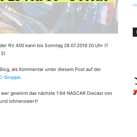
IO
nder RV 400 kann bis Sonntag 28.07.2019 20 Uhr (1
 5)
Blog, als Kommentar unter diesem Post auf der
C-Gruppe
.
 wer gewinnt das nächste 1:64 NASCAR Diecast von
 und lohnenswert!