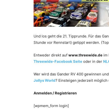
Und los geht die 21. Tipprunde. Für das Ga
Stunde vor Rennstart) getippt werden. (Top
Entweder direkt auf
www.threewide.de
im 
Threewide-Facebook Seite
oder in der
NL
Wer wird das Gander RV 400 gewinnen und
Jollys World
? Einsteigen jederzeit möglich
Anmelden / Registrieren
[wpmem_form login]