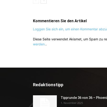
Kommentieren Sie den Artikel
Loggen Sie sich ein, um einen Kommentar abz
Diese Seite verwendet Akismet, um Spam zu r
werden.
.
Redaktionstipp
Tipprunde 36 von 36 – Phoeni
1. November 2025