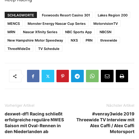
SCHLAGWORTE
Foxwoods Resort Casino 301
Lakes Region 200
MENCS
Monster Energy Nascar Cup Series
MotorvisionTV
MRN
Nascar Xfinity Series
NBC Sports App
NBCSN
New Hampshire Motor Speedway
NXS
PRN
threewide
ThreeWideDe
TV Schedule
Vorheriger Artikel
Nächster Artikel
dexwet-df1 Racing schließt
#venray3wide 2019
erfolgreiche reguläre NWES
Threewide TV Interview mit
Saison mit Oval-Rennen in
Alex Caffi / Alex Caffi
den Niederlanden ab
Motorsport