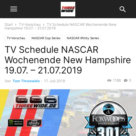
Start
TV-Vorschau
TV Schedule NASCAR Wochenende New
Hampshire 19.07. – 21.07.2019
TV-Vorschau
NASCAR Cup Series
NASCAR Xfinity Series
TV Schedule NASCAR
Wochenende New Hampshire
19.07. – 21.07.2019
1188
0
Von
Tom Threewide
-
17. Juli 2019